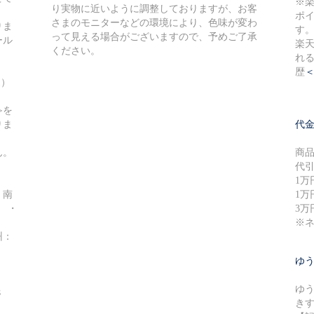
※
り実物に近いように調整しておりますが、お客
ポ
さまのモニターなどの環境により、色味が変わ
りま
す
って見える場合がございますので、予めご了承
ール
楽
ください。
れ
歴
込）
≫を
りま
代
ん。
商
代
1万
・南
1万
円 ・
3万
※
州：
ゆ
ゆ
８
き