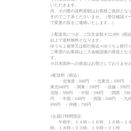
いただきます。
尚、その際の送料差額はお客様ご負担とな
すのでご了承くださいませ。（受注確認メ
で変更の旨をご連絡いたします。）
１配送先につき、ご注文金額￥22,000（税
以上で送料無料となります。
ゆうちょ振替又は銀行振込≪ゆうちょ銀行
ご希望のお客様はご入金確認後の発送とな
す。
※日本国外への発送はお受けしておりませ
○配送料（税込）
・北海道：840円 ・北東北：690円 
東北640円 ・関東：590円 ・信越：590
北陸：590円 ・中部：590円 ・関西：590
円 ・中国：640円 ・四国：640円 ・九
690円 ・沖縄：790円
○お届け時間指定
午前中、１４時～１６時、１６時～１
時、１８時～２０時、１９時～２１時