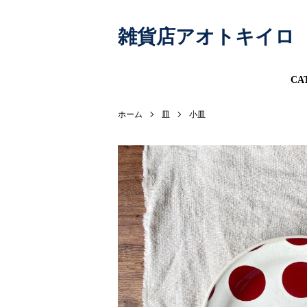
雑貨店アオトキイロ
CA
ホーム
皿
小皿