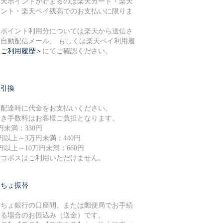
楽天ポイントが貯まるのは楽天カード・楽天
イント・楽天ペイ残高でのお支払いに限りま
。
天ポイント利用分については楽天から送信さ
る自動配信メール、 もしくは楽天ペイ利用履
＜ご利用履歴＞
にてご確認ください。
金引換
品配達時に代金をお支払いください。
引き手数料はお客様ご負担となります。
円未満：330円
円以上～3万円未満：440円
円以上～10万円未満：660円
ネコポスはご利用いただけません。
うちょ振替
うちょ銀行の口座間、または郵便局でお手続
する場合のお振込み（送金）です。