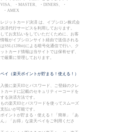
ISA、・MASTER、・DINERS、・
B、・AMEX
クレジットカード決済 は、イプシロン株式会
の決済代行サービスを利用しております。
心してお支払いをしていただくために、お客
の情報がイプシロンサイト経由で送信される
はSSL(128bit)による暗号化通信で行い、ク
ジットカード情報は当サイトでは保有せず、
社で厳重に管理しております。
天ペイ（楽天ポイントが貯まる！使える！）
購入後に楽天IDとパスワード、ご登録のクレ
ットカードに記載のセキュリティーコードを
力する決済方法です。
つもの楽天IDとパスワードを使ってスムーズ
お支払いが可能です。
天ポイントが貯まる・使える！「簡単」「あ
しん」「お得」な楽天ペイをご利用くださ
。