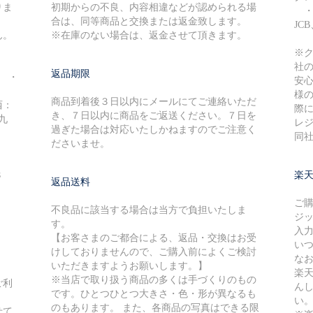
りま
初期からの不良、内容相違などが認められる場
・V
合は、同等商品と交換または返金致します。
JC
ん。
※在庫のない場合は、返金させて頂きます。
※
社
返品期限
円 ・
安
様
商品到着後３日以内にメールにてご連絡いただ
西：
際に
き、７日以内に商品をご返送ください。７日を
九
レ
過ぎた場合は対応いたしかねますのでご注意く
同
ださいませ。
８
楽
返品送料
ご
不良品に該当する場合は当方で負担いたしま
ジ
す。
入
【お客さまのご都合による、返品・交換はお受
い
けしておりませんので、ご購入前によくご検討
な
いただきますようお願いします。】
楽
※当店で取り扱う商品の多くは手づくりのもの
ご利
ん
です。ひとつひとつ大きさ・色・形が異なるも
い
のもあります。 また、各商品の写真はできる限
せて