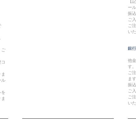
【
ー
振
ご
で
ご
い
。
銀
、ご
他
便コ
す
ご
りま
ま
ール
振
ご
≫を
ご
りま
い