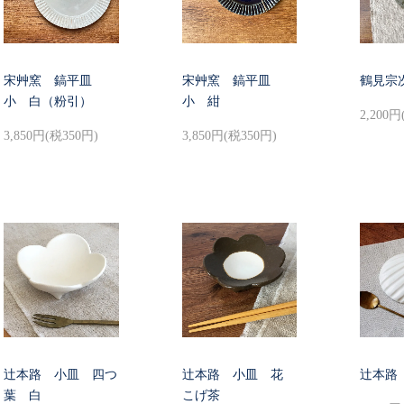
宋艸窯 鎬平皿
宋艸窯 鎬平皿
鶴見宗
小 白（粉引）
小 紺
2,200円
3,850円(税350円)
3,850円(税350円)
辻本路 小皿 四つ
辻本路 小皿 花
辻本路
葉 白
こげ茶