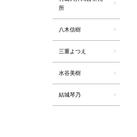
所
八木信樹
三重よつえ
水谷美樹
結城琴乃