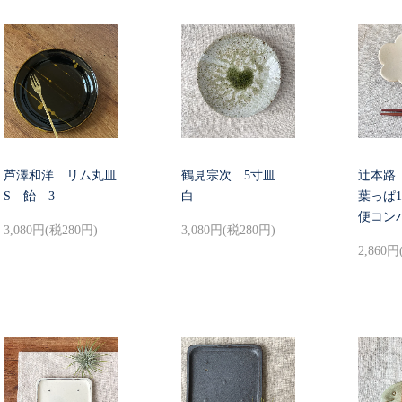
芦澤和洋 リム丸皿
鶴見宗次 5寸皿
辻本路
S 飴 3
白
葉っぱ
便コン
3,080円(税280円)
3,080円(税280円)
2,860円