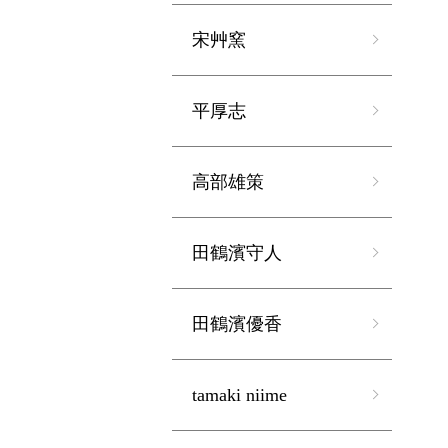
宋艸窯
平厚志
高部雄策
田鶴濱守人
田鶴濱優香
tamaki niime