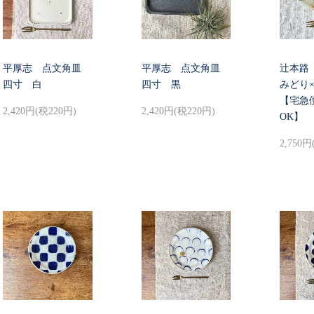
平厚志 点文角皿
平厚志 点文角皿
辻本路
四寸 白
四寸 黒
みどり
【宅急
2,420円(税220円)
2,420円(税220円)
OK】
2,750円