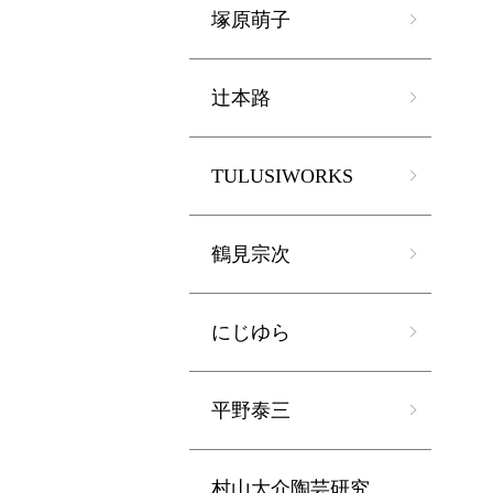
塚原萌子
辻本路
TULUSIWORKS
鶴見宗次
にじゆら
平野泰三
村山大介陶芸研究