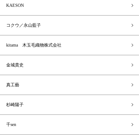
KAESON
コクウ／永山藍子
kitama 木玉毛織物株式会社
金城貴史
真工藝
杉崎陽子
千sen