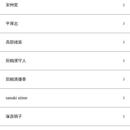
宋艸窯
平厚志
高部雄策
田鶴濱守人
田鶴濱優香
tamaki niime
塚原萌子