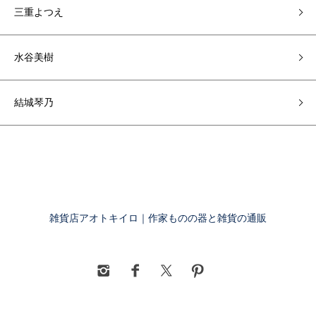
三重よつえ
水谷美樹
結城琴乃
雑貨店アオトキイロ｜作家ものの器と雑貨の通販