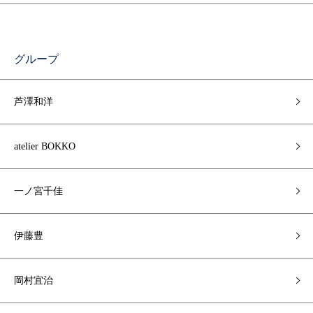
グループ
芦澤和洋
atelier BOKKO
一ノ宮千佳
伊藤豊
岡村宜治