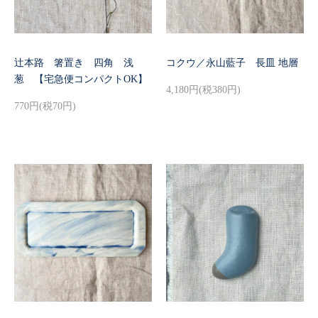
辻本路 箸置き 四角 浅
コクウ／永山藍子 長皿 地層
葱 【宅急便コンパクトOK】
4,180円(税380円)
770円(税70円)