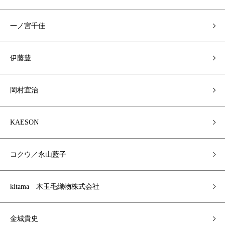
一ノ宮千佳
伊藤豊
岡村宜治
KAESON
コクウ／永山藍子
kitama 木玉毛織物株式会社
金城貴史