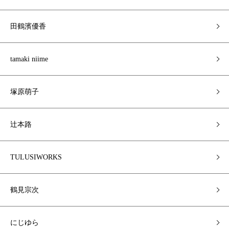
田鶴濱優香
tamaki niime
塚原萌子
辻本路
TULUSIWORKS
鶴見宗次
にじゆら