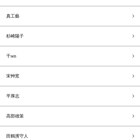
真工藝
杉崎陽子
千sen
宋艸窯
平厚志
高部雄策
田鶴濱守人