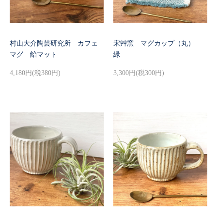
村山大介陶芸研究所 カフェ
宋艸窯 マグカップ（丸）
マグ 飴マット
緑
4,180円(税380円)
3,300円(税300円)