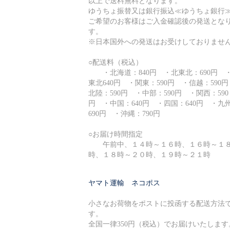
以上で送料無料となります。
ゆうちょ振替又は銀行振込≪ゆうちょ銀行
ご希望のお客様はご入金確認後の発送とな
す。
※日本国外への発送はお受けしておりませ
○配送料（税込）
・北海道：840円 ・北東北：690円 
東北640円 ・関東：590円 ・信越：590
北陸：590円 ・中部：590円 ・関西：590
円 ・中国：640円 ・四国：640円 ・九
690円 ・沖縄：790円
○お届け時間指定
午前中、１４時～１６時、１６時～１
時、１８時～２０時、１９時～２１時
ヤマト運輸 ネコポス
小さなお荷物をポストに投函する配送方法
す。
全国一律350円（税込）でお届けいたします