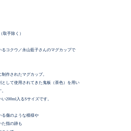
cm（取手除く）
いるコクウ／永山藍子さんのマグカップで
に制作されたマグカップ。
剤として使用されてきた鬼板（茶色）を用い
す。
い200ml入るSサイズです。
いる傷のような模様や
いた指の跡も