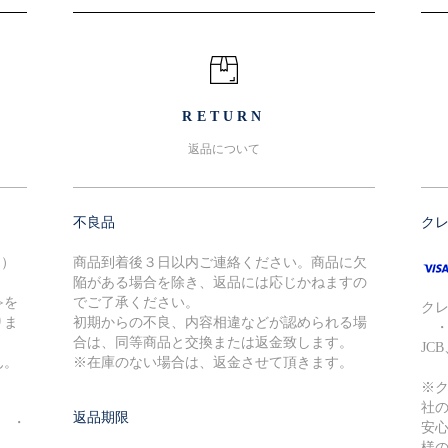
RETURN
返品について
不良品
ク
込）
商品到着後３日以内ご連絡ください。商品に欠
陥がある場合を除き、返品には応じかねますの
≫を
でご了承ください。
ク
りま
初期からの不良、内容相違などが認められる場
・V
合は、同等商品と交換または返金致します。
JC
ん。
※在庫のない場合は、返金させて頂きます。
※
社
返品期限
円 ・
安
様