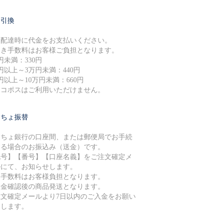
金引換
品配達時に代金をお支払いください。
引き手数料はお客様ご負担となります。
円未満：330円
円以上～3万円未満：440円
円以上～10万円未満：660円
ネコポスはご利用いただけません。
うちょ振替
うちょ銀行の口座間、または郵便局でお手続
する場合のお振込み（送金）です。
記号】【番号】【口座名義】をご注文確定メ
ルにて、お知らせします。
込手数料はお客様負担となります。
入金確認後の商品発送となります。
注文確定メールより7日以内のご入金をお願い
たします。