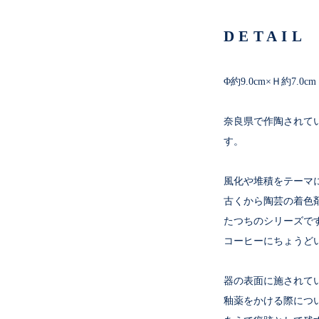
DETAIL
Φ約9.0cm×Ｈ約7.0
奈良県で作陶されて
す。
風化や堆積をテーマ
古くから陶芸の着色
たつちのシリーズで
コーヒーにちょうどい
器の表面に施されて
釉薬をかける際につ