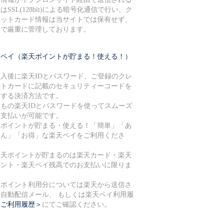
はSSL(128bit)による暗号化通信で行い、ク
ジットカード情報は当サイトでは保有せず、
社で厳重に管理しております。
天ペイ（楽天ポイントが貯まる！使える！）
購入後に楽天IDとパスワード、ご登録のクレ
ットカードに記載のセキュリティーコードを
力する決済方法です。
つもの楽天IDとパスワードを使ってスムーズ
お支払いが可能です。
天ポイントが貯まる・使える！「簡単」「あ
しん」「お得」な楽天ペイをご利用くださ
。
楽天ポイントが貯まるのは楽天カード・楽天
イント・楽天ペイ残高でのお支払いに限りま
。
天ポイント利用分については楽天から送信さ
る自動配信メール、 もしくは楽天ペイ利用履
＜ご利用履歴＞
にてご確認ください。