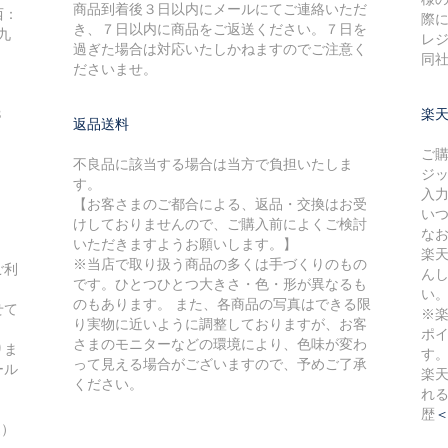
商品到着後３日以内にメールにてご連絡いただ
西：
際に
き、７日以内に商品をご返送ください。７日を
九
レ
過ぎた場合は対応いたしかねますのでご注意く
同
ださいませ。
８
楽
返品送料
ご
不良品に該当する場合は当方で負担いたしま
ジ
す。
入
【お客さまのご都合による、返品・交換はお受
い
けしておりませんので、ご購入前によくご検討
な
いただきますようお願いします。】
楽
※当店で取り扱う商品の多くは手づくりのもの
ご利
ん
です。ひとつひとつ大きさ・色・形が異なるも
い
のもあります。 また、各商品の写真はできる限
せて
※
り実物に近いように調整しておりますが、お客
ポ
さまのモニターなどの環境により、色味が変わ
りま
す
って見える場合がございますので、予めご了承
ール
楽
ください。
れ
歴
込）