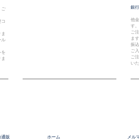
銀
、ご
他
便コ
す
ご
りま
ま
ール
振
ご
≫を
ご
りま
い
の通販
ホーム
メル