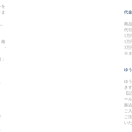
≫を
りま
代
ん。
商
代
1万
・南
1万
円 ・
3万
※
州：
ゆ
ゆ
８
き
【
ー
振
ご
で
ご
い
。