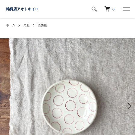
雑貨店アオトキイロ
0
ホーム
角皿
豆角皿