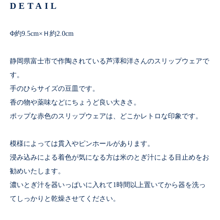
DETAIL
Φ約9.5cm×Ｈ約2.0cm
静岡県富士市で作陶されている芦澤和洋さんのスリップウェアで
す。
手のひらサイズの豆皿です。
香の物や薬味などにちょうど良い大きさ。
ポップな赤色のスリップウェアは、どこかレトロな印象です。
模様によっては貫入やピンホールがあります。
浸み込みによる着色が気になる方は米のとぎ汁による目止めをお
勧めいたします。
濃いとぎ汁を器いっぱいに入れて1時間以上置いてから器を洗っ
てしっかりと乾燥させてください。