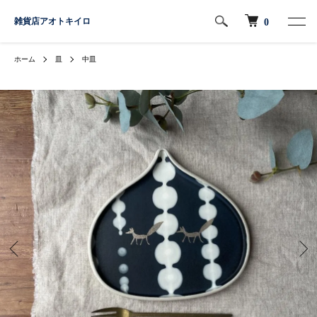
雑貨店アオトキイロ
0
ホーム
皿
中皿