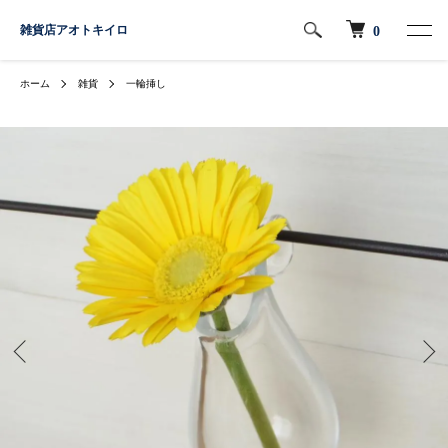
雑貨店アオトキイロ
0
ホーム
雑貨
一輪挿し