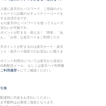
購入後に楽天IDとパスワード、ご登録のクレ
ットカードに記載のセキュリティーコードを
力する決済方法です。
つもの楽天IDとパスワードを使ってスムーズ
お支払いが可能です。
天ポイントが貯まる・使える！「簡単」「あ
しん」「お得」な楽天ペイをご利用くださ
。
楽天ポイントが貯まるのは楽天カード・楽天
イント・楽天ペイ残高でのお支払いに限りま
。
天ポイント利用分については楽天から送信さ
る自動配信メール、 もしくは楽天ペイ利用履
＜ご利用履歴＞
にてご確認ください。
金引換
品配達時に代金をお支払いください。
引き手数料はお客様ご負担となります。