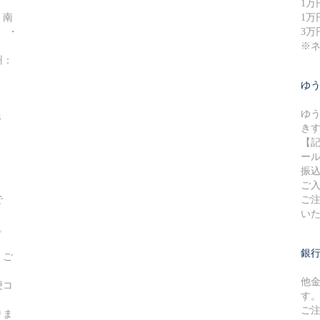
1万
・南
1万
円 ・
3万
※
州：
ゆ
ゆ
８
き
【
ー
振
ご
で
ご
い
。
銀
、ご
他
便コ
す
ご
りま