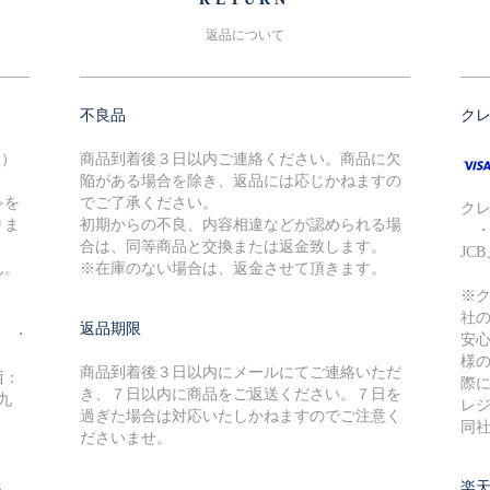
返品について
不良品
ク
込）
商品到着後３日以内ご連絡ください。商品に欠
陥がある場合を除き、返品には応じかねますの
≫を
でご了承ください。
ク
りま
初期からの不良、内容相違などが認められる場
・V
合は、同等商品と交換または返金致します。
JC
ん。
※在庫のない場合は、返金させて頂きます。
※
社
返品期限
円 ・
安
様
商品到着後３日以内にメールにてご連絡いただ
西：
際に
き、７日以内に商品をご返送ください。７日を
九
レ
過ぎた場合は対応いたしかねますのでご注意く
同
ださいませ。
８
楽