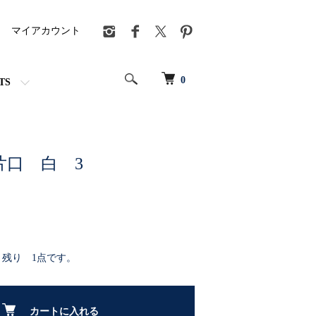
マイアカウント
0
TS
片口 白 3
：残り 1点です。
カートに入れる