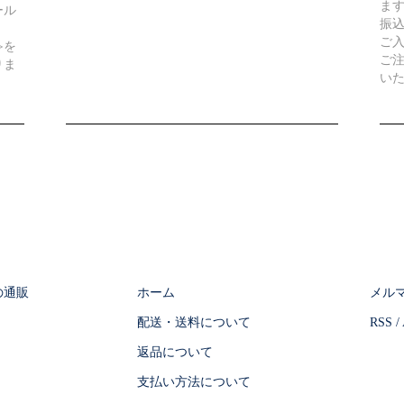
ま
ール
振
ご
≫を
ご
りま
い
の通販
ホーム
メル
配送・送料について
RSS
/
返品について
支払い方法について