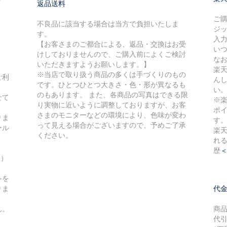
返品送料
ご
不良品に該当する場合は当方で負担いたしま
ジ
す。
入
【お客さまのご都合による、返品・交換はお受
い
けしておりませんので、ご購入前によくご検討
な
いただきますようお願いします。】
楽
※当店で取り扱う商品の多くは手づくりのもの
ご利
ん
です。ひとつひとつ大きさ・色・形が異なるも
い
のもあります。 また、各商品の写真はできる限
せて
※
り実物に近いように調整しておりますが、お客
ポ
さまのモニターなどの環境により、色味が変わ
りま
す
って見える場合がございますので、予めご了承
ール
楽
ください。
れ
歴
込）
≫を
りま
代
ん。
商
代