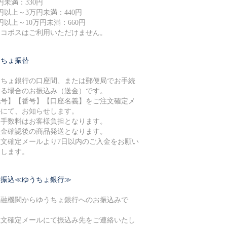
円未満：330円
円以上～3万円未満：440円
円以上～10万円未満：660円
ネコポスはご利用いただけません。
うちょ振替
うちょ銀行の口座間、または郵便局でお手続
する場合のお振込み（送金）です。
記号】【番号】【口座名義】をご注文確定メ
ルにて、お知らせします。
込手数料はお客様負担となります。
入金確認後の商品発送となります。
注文確定メールより7日以内のご入金をお願い
たします。
行振込≪ゆうちょ銀行≫
金融機関からゆうちょ銀行へのお振込みで
。
注文確定メールにて振込み先をご連絡いたし