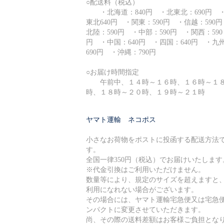
○配送料（税込）
・北海道：840円 ・北東北：690円 
東北640円 ・関東：590円 ・信越：590
北陸：590円 ・中部：590円 ・関西：590
円 ・中国：640円 ・四国：640円 ・九
690円 ・沖縄：790円
○お届け時間指定
午前中、１４時～１６時、１６時～１
時、１８時～２０時、１９時～２１時
ヤマト運輸 ネコポス
小さなお荷物をポストに投函する配送方法
す。
全国一律350円（税込）でお届けいたします
※代金引換はご利用いただけません。
数量等により、規定のサイズを超えますと
利用になれない場合がございます。
その場合には、ヤマト運輸宅急便又は宅急
ンパクトに変更させていただきます。
尚、その際の送料差額はお客様ご負担とな