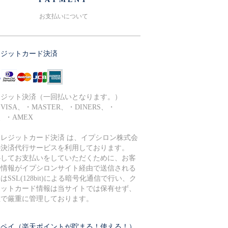
お支払いについて
レジットカード決済
レジット決済（一回払いとなります。）
ISA、・MASTER、・DINERS、・
B、・AMEX
クレジットカード決済 は、イプシロン株式会
の決済代行サービスを利用しております。
心してお支払いをしていただくために、お客
の情報がイプシロンサイト経由で送信される
はSSL(128bit)による暗号化通信で行い、ク
ジットカード情報は当サイトでは保有せず、
社で厳重に管理しております。
天ペイ（楽天ポイントが貯まる！使える！）