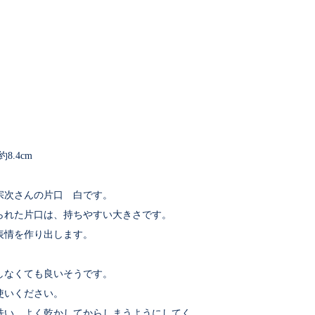
約8.4cm
宗次さんの片口 白です。
られた片口は、持ちやすい大きさです。
表情を作り出します。
しなくても良いそうです。
使いください。
洗い、よく乾かしてからしまうようにしてく